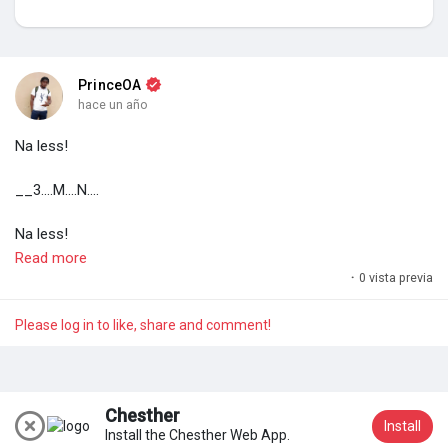
My Groups
PrinceOA
hace un año
Discover Páginas
Na less!
le gustaba páginas
__3....M....N....
Na less!
Read more
#17th
August 2025 _ 07:18am
·
0 vista previa
Popular Posts
#PrinceOA
Please log in to like, share and comment!
Discover Posts
Chesther
Install
Install the Chesther Web App.
Participar