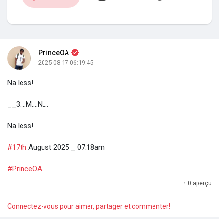
Mes groupes
PrinceOA
Découvrir Pages
2025-08-17 06:19:45
Na less!
Aimer les pages
__3....M....N....
Na less!
Articles populaires
#17th
August 2025 _ 07:18am
#PrinceOA
Découvrir les articles
·
0 aperçu
Connectez-vous pour aimer, partager et commenter!