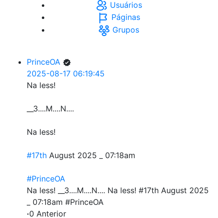
Usuários
Páginas
Grupos
PrinceOA
2025-08-17 06:19:45
Na less!
__3....M....N....
Na less!
#17th
August 2025 _ 07:18am
#PrinceOA
Na less! __3....M....N.... Na less! #17th August 2025
_ 07:18am #PrinceOA
·
0 Anterior