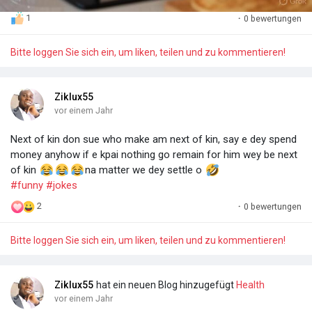
1
·
0 bewertungen
#HealthyRelationships
#LoveAndHappiness
#RelationshipGoals
#chestherians
Bitte loggen Sie sich ein, um liken, teilen und zu kommentieren!
Ziklux55
vor einem Jahr
Next of kin don sue who make am next of kin, say e dey spend
money anyhow if e kpai nothing go remain for him wey be next
of kin
na matter we dey settle o
#funny
#jokes
2
·
0 bewertungen
Bitte loggen Sie sich ein, um liken, teilen und zu kommentieren!
Ziklux55
hat ein neuen Blog hinzugefügt
Health
vor einem Jahr