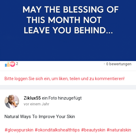
2
·
0 bewertungen
Bitte loggen Sie sich ein, um liken, teilen und zu kommentieren!
Ziklux55
ein Foto hinzugefügt
vor einem Jahr
Natural Ways To Improve Your Skin
#glowypurskin
#okonditalkshealthtips
#beautyskin
#naturalskin