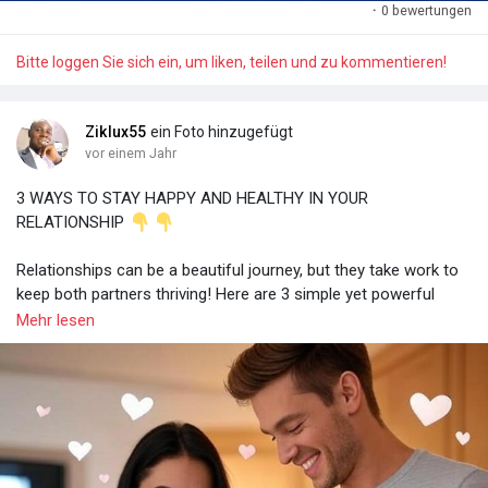
·
0 bewertungen
Bitte loggen Sie sich ein, um liken, teilen und zu kommentieren!
Ziklux55
ein Foto hinzugefügt
vor einem Jahr
3 WAYS TO STAY HAPPY AND HEALTHY IN YOUR
RELATIONSHIP
Relationships can be a beautiful journey, but they take work to
keep both partners thriving! Here are 3 simple yet powerful
ways to nurture happiness and health in your relationship:
Mehr lesen
1️⃣ Communicate with Kindness
Open, honest communication is the heartbeat of a strong
relationship. Share your thoughts and feelings with empathy,
and truly listen to your partner. Avoid bottling up emotions—
address issues calmly to prevent resentment. Pro tip: Schedule
regular check-ins to talk about your day, dreams, or even small