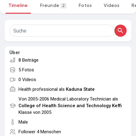
Timeline
Freunde
Fotos
Videos
R
2
Meine Gruppen
Entdecken Seiten
Über
Seiten denen du folgst
8 Beiträge
5 Fotos
0 Videos
Beliebte Beiträge
Health professional als
Kaduna State
Von 2005-2006 Medical Laboratory Technician als
Beiträge entdecken
College of Health Science and Technology Keffi
Klasse von 2005
Male
Follower
4 Menschen