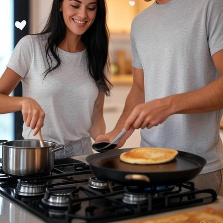
frustrations. This builds trust and keeps you both emotionally
connected!
2️⃣ Prioritize Shared Wellness
A healthy relationship thrives when both partners feel their
best. Cook nutritious meals together, try a fun workout like
dancing or hiking, or even meditate as a duo to reduce stress.
Supporting each other’s physical and mental health creates a
stronger bond and boosts your energy for life’s adventures
together!
3️⃣ Celebrate the Little Moments
Happiness grows when you cherish the small stuff. Surprise
your partner with a sweet note, plan a spontaneous date night,
or simply laugh together over an inside joke. These moments
build a reservoir of joy that carries you through tough times.
Gratitude for each other keeps the spark alive!
What’s one thing you do to keep your relationship happy and
healthy? Share below!